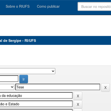
Sobre o RIUFS
Como publicar
al de Sergipe - RI/UFS