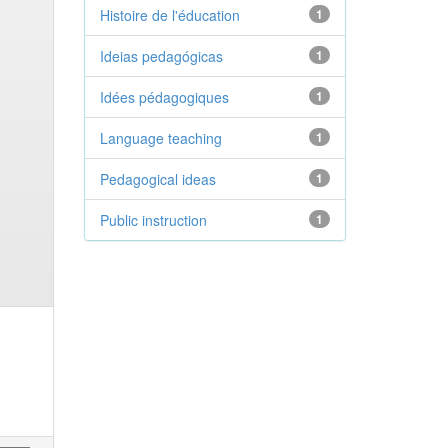
Histoire de l'éducation
1
Ideias pedagógicas
1
Idées pédagogiques
1
Language teaching
1
Pedagogical ideas
1
Public instruction
1