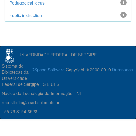
Pedagogical ideas
1
Public instruction
1
UNIVERSIDADE FEDERAL DE SERGIPE
Sistema de
DSpace Software
Copyright © 2002-2010
Duraspace
Bibliotecas da
Universidade
Federal de Sergipe - SIBIUFS
Núcleo de Tecnologia da Informação - NTI
repositorio@academico.ufs.br
+55 79 3194-6528