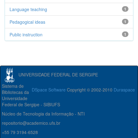
Language teaching
1
Pedagogical ideas
1
Public instruction
1
UNIVERSIDADE FEDERAL DE SERGIPE
Sistema de
DSpace Software
Copyright © 2002-2010
Duraspace
Bibliotecas da
Universidade
Federal de Sergipe - SIBIUFS
Núcleo de Tecnologia da Informação - NTI
repositorio@academico.ufs.br
+55 79 3194-6528