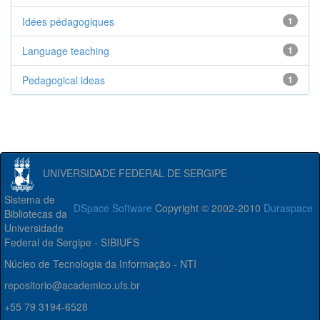
Idées pédagogiques
1
Language teaching
1
Pedagogical ideas
1
UNIVERSIDADE FEDERAL DE SERGIPE
Sistema de
DSpace Software
Copyright © 2002-2010
Duraspace
Bibliotecas da
Universidade
Federal de Sergipe - SIBIUFS
Núcleo de Tecnologia da Informação - NTI
repositorio@academico.ufs.br
+55 79 3194-6528