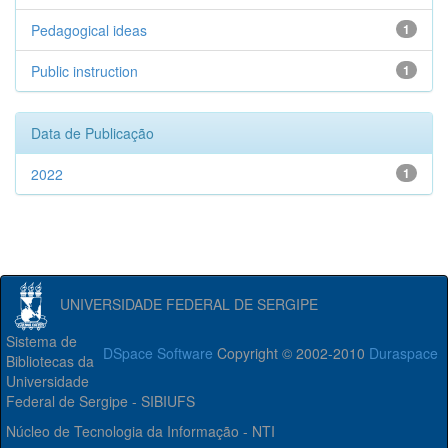
Pedagogical ideas
1
Public instruction
1
Data de Publicação
2022
1
UNIVERSIDADE FEDERAL DE SERGIPE
Sistema de
DSpace Software
Copyright © 2002-2010
Duraspace
Bibliotecas da
Universidade
Federal de Sergipe - SIBIUFS
Núcleo de Tecnologia da Informação - NTI