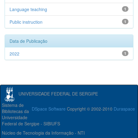
Language teaching
1
Public instruction
1
Data de Publicação
2022
1
UNIVERSIDADE FEDERAL DE SERGIPE
Sistema de
DSpace Software
Copyright © 2002-2010
Duraspace
Bibliotecas da
Universidade
Federal de Sergipe - SIBIUFS
Núcleo de Tecnologia da Informação - NTI