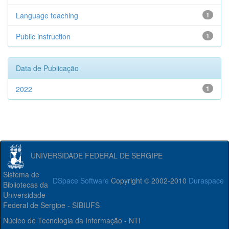
Language teaching
1
Public instruction
1
Data de Publicação
2022
1
UNIVERSIDADE FEDERAL DE SERGIPE
Sistema de
DSpace Software
Copyright © 2002-2010
Duraspace
Bibliotecas da
Universidade
Federal de Sergipe - SIBIUFS
Núcleo de Tecnologia da Informação - NTI