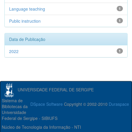
Language teaching
1
Public instruction
1
Data de Publicação
2022
1
UNIVERSIDADE FEDERAL DE SERGIPE
Sistema de
DSpace Software
Copyright © 2002-2010
Duraspace
Bibliotecas da
Universidade
Federal de Sergipe - SIBIUFS
Núcleo de Tecnologia da Informação - NTI