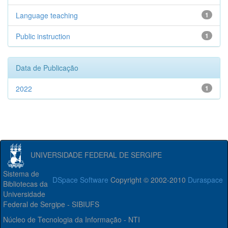
Language teaching
1
Public instruction
1
Data de Publicação
2022
1
UNIVERSIDADE FEDERAL DE SERGIPE
Sistema de
DSpace Software
Copyright © 2002-2010
Duraspace
Bibliotecas da
Universidade
Federal de Sergipe - SIBIUFS
Núcleo de Tecnologia da Informação - NTI