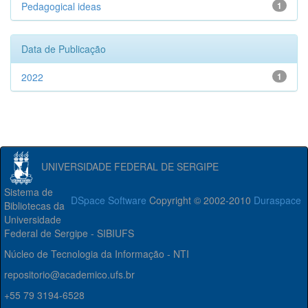
Pedagogical ideas
1
Data de Publicação
2022
1
UNIVERSIDADE FEDERAL DE SERGIPE
Sistema de
DSpace Software
Copyright © 2002-2010
Duraspace
Bibliotecas da
Universidade
Federal de Sergipe - SIBIUFS
Núcleo de Tecnologia da Informação - NTI
repositorio@academico.ufs.br
+55 79 3194-6528