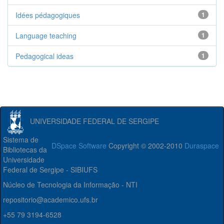
Idées pédagogiques
1
Language teaching
1
Pedagogical ideas
1
UNIVERSIDADE FEDERAL DE SERGIPE
Sistema de
DSpace Software
Copyright © 2002-2010
Duraspace
Bibliotecas da
Universidade
Federal de Sergipe - SIBIUFS
Núcleo de Tecnologia da Informação - NTI
repositorio@academico.ufs.br
+55 79 3194-6528