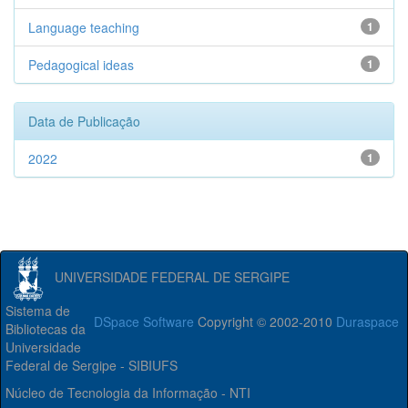
Language teaching
1
Pedagogical ideas
1
Data de Publicação
2022
1
UNIVERSIDADE FEDERAL DE SERGIPE
Sistema de
DSpace Software
Copyright © 2002-2010
Duraspace
Bibliotecas da
Universidade
Federal de Sergipe - SIBIUFS
Núcleo de Tecnologia da Informação - NTI