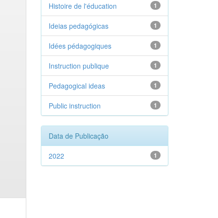
Histoire de l'éducation
1
Ideias pedagógicas
1
Idées pédagogiques
1
Instruction publique
1
Pedagogical ideas
1
Public instruction
1
Data de Publicação
2022
1