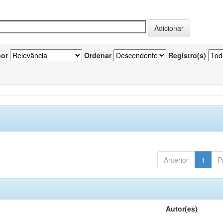
por
Ordenar
Registro(s)
Anterior
1
P
Autor(es)