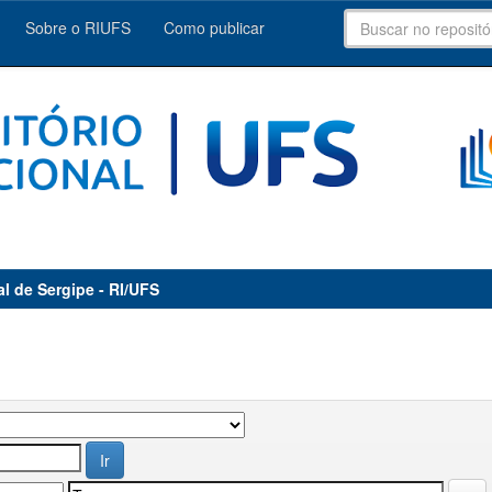
Sobre o RIUFS
Como publicar
al de Sergipe - RI/UFS