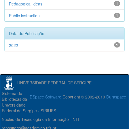
Pedagogical ideas
1
Public instruction
1
Data de Publicação
2022
1
UNIVERSIDADE FEDERAL DE SERGIPE
Sistema de
DSpace Software
Copyright © 2002-2010
Duraspace
Bibliotecas da
Universidade
Federal de Sergipe - SIBIUFS
Núcleo de Tecnologia da Informação - NTI
repositorio@academico.ufs.br