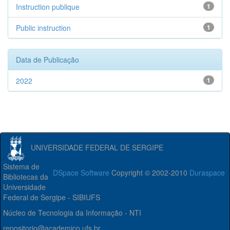
Instruction publique
1
Public instruction
1
Data de Publicação
2022
1
UNIVERSIDADE FEDERAL DE SERGIPE
Sistema de
DSpace Software
Copyright © 2002-2010
Duraspace
Bibliotecas da
Universidade
Federal de Sergipe - SIBIUFS
Núcleo de Tecnologia da Informação - NTI
repositorio@academico.ufs.br