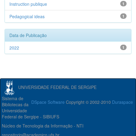
Instruction publique
1
Pedagogical ideas
1
Data de Publicação
2022
1
UNIVERSIDADE FEDERAL DE SERGIPE
Sistema de
DSpace Software
Copyright © 2002-2010
Duraspace
Bibliotecas da
Universidade
Federal de Sergipe - SIBIUFS
Núcleo de Tecnologia da Informação - NTI
repositorio@academico.ufs.br