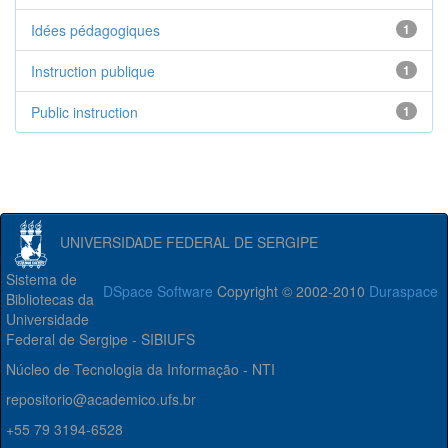
Idées pédagogiques
1
Instruction publique
1
Public instruction
1
UNIVERSIDADE FEDERAL DE SERGIPE
Sistema de
DSpace Software
Copyright © 2002-2010
Duraspace
Bibliotecas da
Universidade
Federal de Sergipe - SIBIUFS
Núcleo de Tecnologia da Informação - NTI
repositorio@academico.ufs.br
+55 79 3194-6528