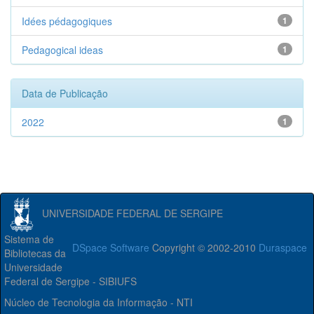
Idées pédagogiques
1
Pedagogical ideas
1
Data de Publicação
2022
1
UNIVERSIDADE FEDERAL DE SERGIPE
Sistema de
DSpace Software
Copyright © 2002-2010
Duraspace
Bibliotecas da
Universidade
Federal de Sergipe - SIBIUFS
Núcleo de Tecnologia da Informação - NTI