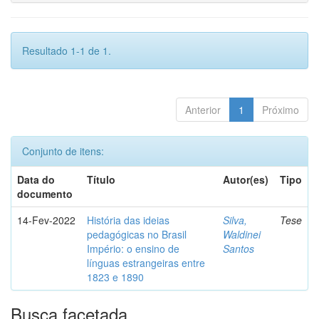
Resultado 1-1 de 1.
Anterior
1
Próximo
Conjunto de itens:
Data do
Título
Autor(es)
Tipo
documento
14-Fev-2022
História das ideias
Silva,
Tese
pedagógicas no Brasil
Waldinei
Império: o ensino de
Santos
línguas estrangeiras entre
1823 e 1890
Busca facetada