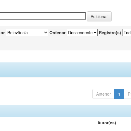
por
Ordenar
Registro(s)
Anterior
1
P
Autor(es)