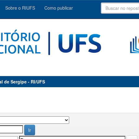
Sobre o RIUFS
Como publicar
al de Sergipe - RI/UFS