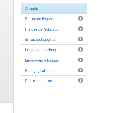
Assunto
Ensino de línguas
1
Histoire de l'éducation
1
Ideias pedagógicas
1
Language teaching
1
Linguagem e línguas
1
Pedagogical ideas
1
Public instruction
1