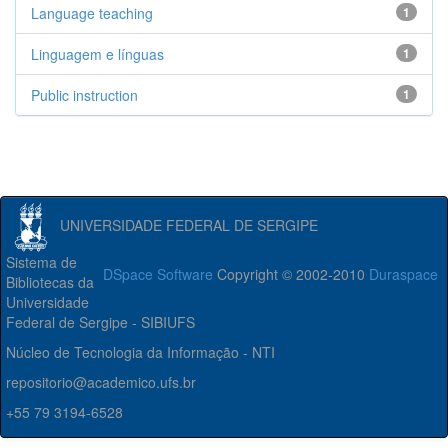
Language teaching
1
Linguagem e línguas
1
Public instruction
1
UNIVERSIDADE FEDERAL DE SERGIPE
Sistema de
DSpace Software
Copyright © 2002-2010
Duraspace
Bibliotecas da
Universidade
Federal de Sergipe - SIBIUFS
Núcleo de Tecnologia da Informação - NTI
repositorio@academico.ufs.br
+55 79 3194-6528