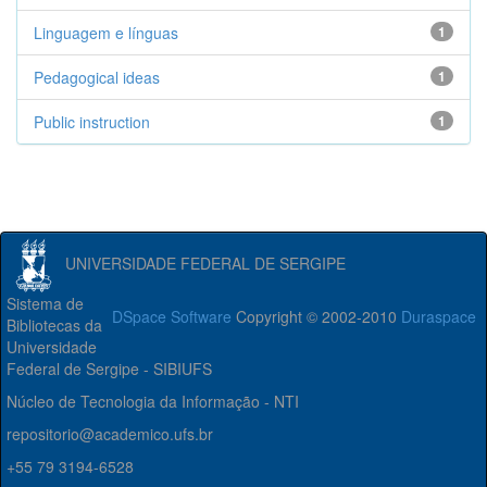
Linguagem e línguas
1
Pedagogical ideas
1
Public instruction
1
UNIVERSIDADE FEDERAL DE SERGIPE
Sistema de
DSpace Software
Copyright © 2002-2010
Duraspace
Bibliotecas da
Universidade
Federal de Sergipe - SIBIUFS
Núcleo de Tecnologia da Informação - NTI
repositorio@academico.ufs.br
+55 79 3194-6528