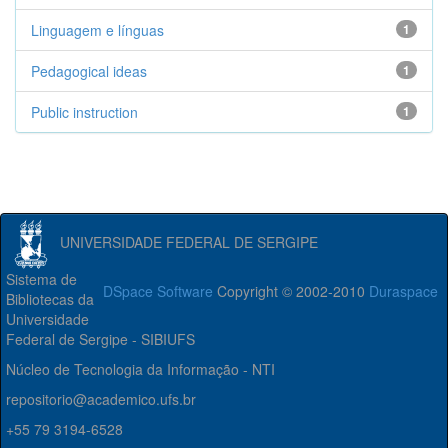
Linguagem e línguas
1
Pedagogical ideas
1
Public instruction
1
UNIVERSIDADE FEDERAL DE SERGIPE
Sistema de
DSpace Software
Copyright © 2002-2010
Duraspace
Bibliotecas da
Universidade
Federal de Sergipe - SIBIUFS
Núcleo de Tecnologia da Informação - NTI
repositorio@academico.ufs.br
+55 79 3194-6528