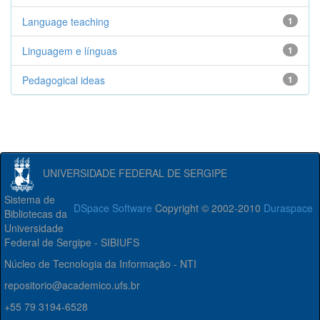
Language teaching
1
Linguagem e línguas
1
Pedagogical ideas
1
UNIVERSIDADE FEDERAL DE SERGIPE
Sistema de
DSpace Software
Copyright © 2002-2010
Duraspace
Bibliotecas da
Universidade
Federal de Sergipe - SIBIUFS
Núcleo de Tecnologia da Informação - NTI
repositorio@academico.ufs.br
+55 79 3194-6528