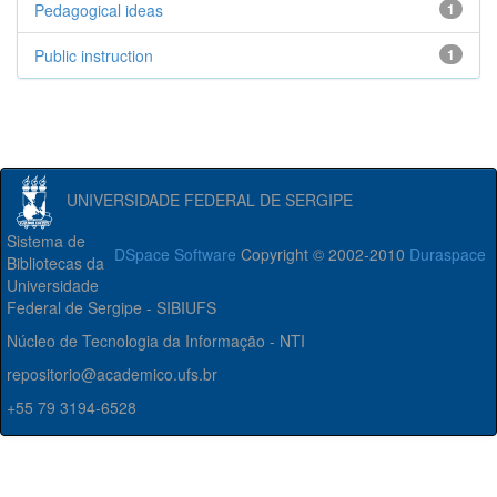
Pedagogical ideas
1
Public instruction
1
UNIVERSIDADE FEDERAL DE SERGIPE
Sistema de
DSpace Software
Copyright © 2002-2010
Duraspace
Bibliotecas da
Universidade
Federal de Sergipe - SIBIUFS
Núcleo de Tecnologia da Informação - NTI
repositorio@academico.ufs.br
+55 79 3194-6528