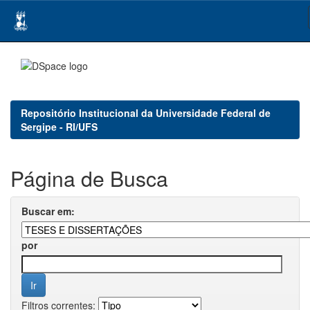
Skip
navigation
Repositório Institucional da Universidade Federal de
Sergipe - RI/UFS
Página de Busca
Buscar em:
por
Filtros correntes: