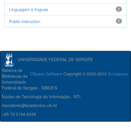
Linguagem e línguas
1
Public instruction
1
UNIVERSIDADE FEDERAL DE SERGIPE
Sistema de
DSpace Software
Copyright © 2002-2010
Duraspace
Bibliotecas da
Universidade
Federal de Sergipe - SIBIUFS
Núcleo de Tecnologia da Informação - NTI
repositorio@academico.ufs.br
+55 79 3194-6528