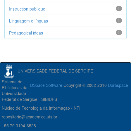
Instruction publique
1
Linguagem e línguas
1
Pedagogical ideas
1
UNIVERSIDADE FEDERAL DE SERGIPE
Sistema de
DSpace Software
Copyright © 2002-2010
Duraspace
Bibliotecas da
Universidade
Federal de Sergipe - SIBIUFS
Núcleo de Tecnologia da Informação - NTI
repositorio@academico.ufs.br
+55 79 3194-6528