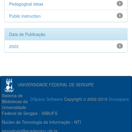
Pedagogical ideas
1
Public instruction
1
Data de Publicação
2022
1
UNIVERSIDADE FEDERAL DE SERGIPE
Sistema de
DSpace Software
Copyright © 2002-2010
Duraspace
Bibliotecas da
Universidade
Federal de Sergipe - SIBIUFS
Núcleo de Tecnologia da Informação - NTI
repositorio@academico.ufs.br