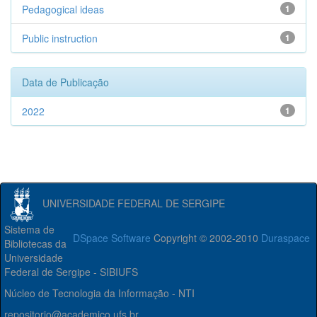
Pedagogical ideas
1
Public instruction
1
Data de Publicação
2022
1
UNIVERSIDADE FEDERAL DE SERGIPE
Sistema de
DSpace Software
Copyright © 2002-2010
Duraspace
Bibliotecas da
Universidade
Federal de Sergipe - SIBIUFS
Núcleo de Tecnologia da Informação - NTI
repositorio@academico.ufs.br