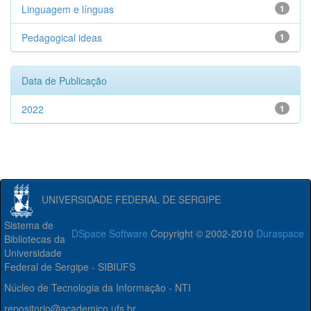
Linguagem e línguas
1
Pedagogical ideas
1
Data de Publicação
2022
1
UNIVERSIDADE FEDERAL DE SERGIPE
Sistema de
DSpace Software
Copyright © 2002-2010
Duraspace
Bibliotecas da
Universidade
Federal de Sergipe - SIBIUFS
Núcleo de Tecnologia da Informação - NTI
repositorio@academico.ufs.br