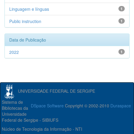
Linguagem e línguas
1
Public instruction
1
Data de Publicação
2022
1
UNIVERSIDADE FEDERAL DE SERGIPE
Sistema de
DSpace Software
Copyright © 2002-2010
Duraspace
Bibliotecas da
Universidade
Federal de Sergipe - SIBIUFS
Núcleo de Tecnologia da Informação - NTI