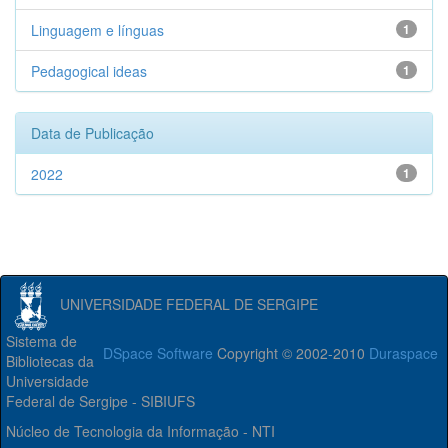
Linguagem e línguas
1
Pedagogical ideas
1
Data de Publicação
2022
1
UNIVERSIDADE FEDERAL DE SERGIPE
Sistema de
DSpace Software
Copyright © 2002-2010
Duraspace
Bibliotecas da
Universidade
Federal de Sergipe - SIBIUFS
Núcleo de Tecnologia da Informação - NTI