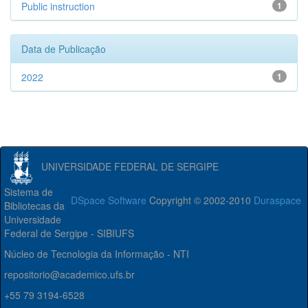
Public instruction
1
Data de Publicação
2022
1
UNIVERSIDADE FEDERAL DE SERGIPE
Sistema de
DSpace Software
Copyright © 2002-2010
Duraspace
Bibliotecas da
Universidade
Federal de Sergipe - SIBIUFS
Núcleo de Tecnologia da Informação - NTI
repositorio@academico.ufs.br
+55 79 3194-6528