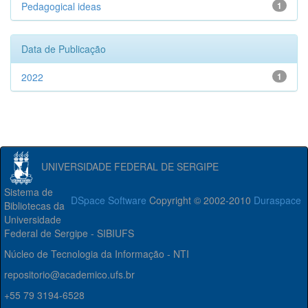
Pedagogical ideas
1
Data de Publicação
2022
1
UNIVERSIDADE FEDERAL DE SERGIPE
Sistema de
DSpace Software
Copyright © 2002-2010
Duraspace
Bibliotecas da
Universidade
Federal de Sergipe - SIBIUFS
Núcleo de Tecnologia da Informação - NTI
repositorio@academico.ufs.br
+55 79 3194-6528