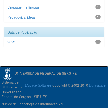
Linguagem e línguas
1
Pedagogical ideas
1
Data de Publicação
2022
1
UNIVERSIDADE FEDERAL DE SERGIPE
Sistema de
DSpace Software
Copyright © 2002-2010
Duraspace
Bibliotecas da
Universidade
Federal de Sergipe - SIBIUFS
Núcleo de Tecnologia da Informação - NTI