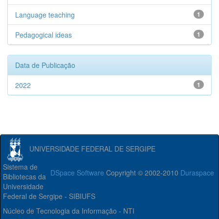
Language teaching
1
Pedagogical ideas
1
Data de Publicação
2022
1
UNIVERSIDADE FEDERAL DE SERGIPE
Sistema de
DSpace Software
Copyright © 2002-2010
Duraspace
Bibliotecas da
Universidade
Federal de Sergipe - SIBIUFS
Núcleo de Tecnologia da Informação - NTI