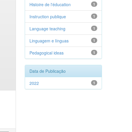
Histoire de l'éducation
1
Instruction publique
1
Language teaching
1
Linguagem e línguas
1
Pedagogical ideas
1
Data de Publicação
2022
1