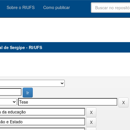
Sobre o RIUFS
Como publicar
al de Sergipe - RI/UFS