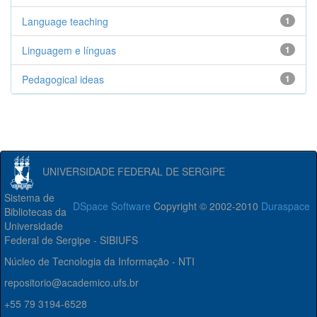
Language teaching
1
Linguagem e línguas
1
Pedagogical ideas
1
UNIVERSIDADE FEDERAL DE SERGIPE
Sistema de
DSpace Software
Copyright © 2002-2010
Duraspace
Bibliotecas da
Universidade
Federal de Sergipe - SIBIUFS
Núcleo de Tecnologia da Informação - NTI
repositorio@academico.ufs.br
+55 79 3194-6528