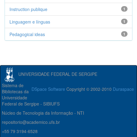
Instruction publique
1
Linguagem e línguas
1
Pedagogical ideas
1
UNIVERSIDADE FEDERAL DE SERGIPE
Sistema de
DSpace Software
Copyright © 2002-2010
Duraspace
Bibliotecas da
Universidade
Federal de Sergipe - SIBIUFS
Núcleo de Tecnologia da Informação - NTI
repositorio@academico.ufs.br
+55 79 3194-6528