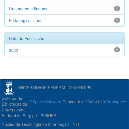
Linguagem e línguas
1
Pedagogical ideas
1
Data de Publicação
2022
1
UNIVERSIDADE FEDERAL DE SERGIPE
Sistema de
DSpace Software
Copyright © 2002-2010
Duraspace
Bibliotecas da
Universidade
Federal de Sergipe - SIBIUFS
Núcleo de Tecnologia da Informação - NTI