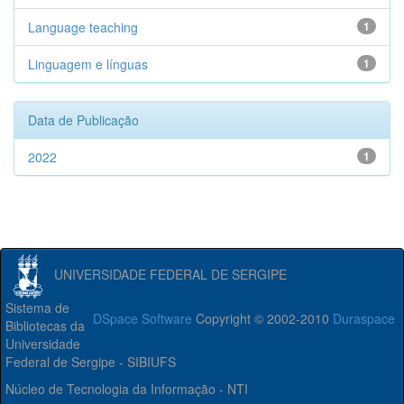
Language teaching
1
Linguagem e línguas
1
Data de Publicação
2022
1
UNIVERSIDADE FEDERAL DE SERGIPE
Sistema de
DSpace Software
Copyright © 2002-2010
Duraspace
Bibliotecas da
Universidade
Federal de Sergipe - SIBIUFS
Núcleo de Tecnologia da Informação - NTI