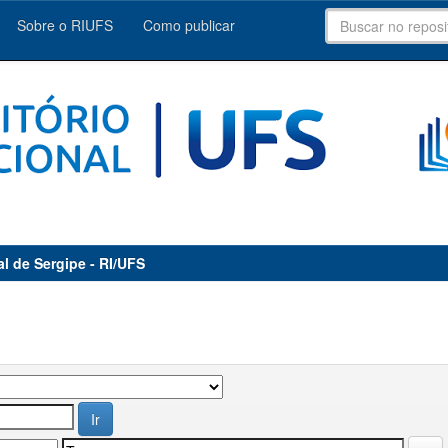
Sobre o RIUFS
Como publicar
al de Sergipe - RI/UFS