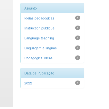
Assunto
Ideias pedagógicas
1
Instruction publique
1
Language teaching
1
Linguagem e línguas
1
Pedagogical ideas
1
Data de Publicação
2022
1