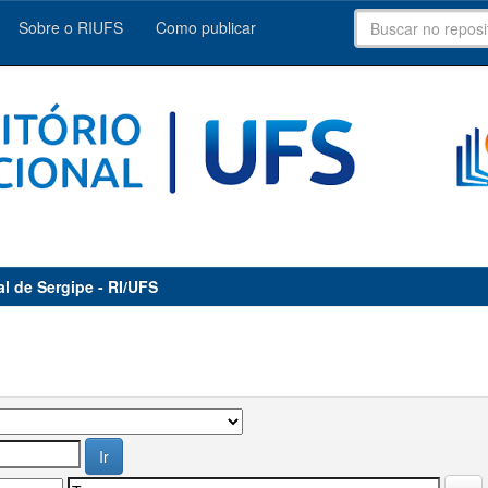
Sobre o RIUFS
Como publicar
al de Sergipe - RI/UFS