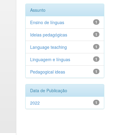
Assunto
Ensino de línguas
1
Ideias pedagógicas
1
Language teaching
1
Linguagem e línguas
1
Pedagogical ideas
1
Data de Publicação
2022
1