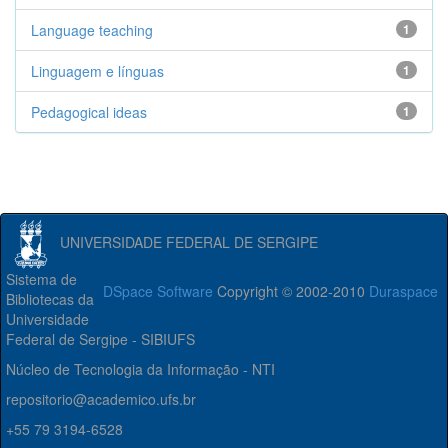
Language teaching
1
Linguagem e línguas
1
Pedagogical ideas
1
UNIVERSIDADE FEDERAL DE SERGIPE
Sistema de
DSpace Software
Copyright © 2002-2010
Duraspace
Bibliotecas da
Universidade
Federal de Sergipe - SIBIUFS
Núcleo de Tecnologia da Informação - NTI
repositorio@academico.ufs.br
+55 79 3194-6528