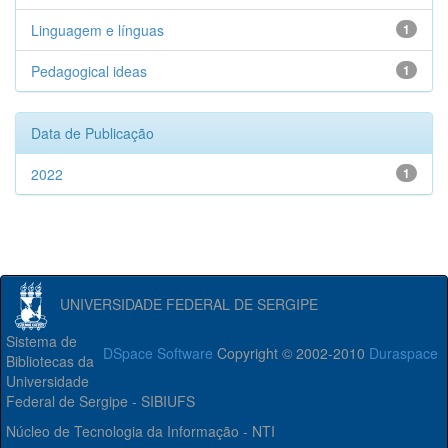
Linguagem e línguas
1
Pedagogical ideas
1
Data de Publicação
2022
1
UNIVERSIDADE FEDERAL DE SERGIPE
Sistema de
DSpace Software
Copyright © 2002-2010
Duraspace
Bibliotecas da
Universidade
Federal de Sergipe - SIBIUFS
Núcleo de Tecnologia da Informação - NTI