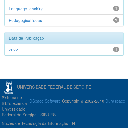
Language teaching
1
Pedagogical ideas
1
Data de Publicação
2022
1
UNIVERSIDADE FEDERAL DE SERGIPE
Sistema de
DSpace Software
Copyright © 2002-2010
Duraspace
Bibliotecas da
Universidade
Federal de Sergipe - SIBIUFS
Núcleo de Tecnologia da Informação - NTI