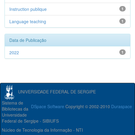
Instruction publique
1
Language teaching
1
Data de Publicação
2022
1
UNIVERSIDADE FEDERAL DE SERGIPE
Sistema de
DSpace Software
Copyright © 2002-2010
Duraspace
Bibliotecas da
Universidade
Federal de Sergipe - SIBIUFS
Núcleo de Tecnologia da Informação - NTI