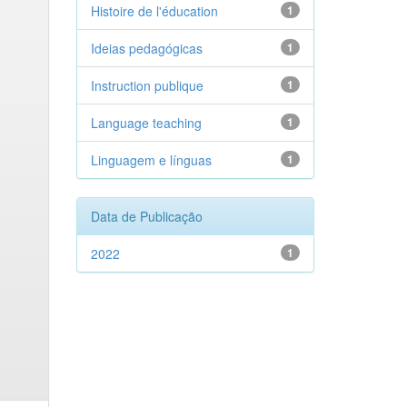
Histoire de l'éducation
1
Ideias pedagógicas
1
Instruction publique
1
Language teaching
1
Linguagem e línguas
1
Data de Publicação
2022
1