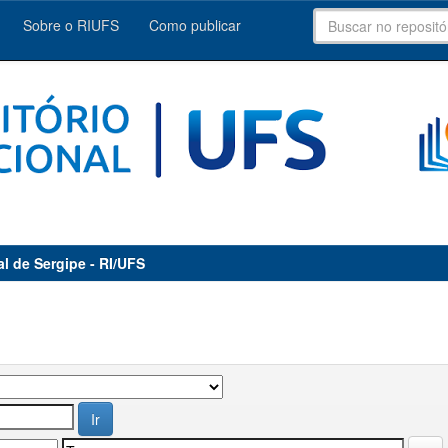
Sobre o RIUFS
Como publicar
al de Sergipe - RI/UFS