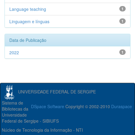
Language teaching
1
Linguagem e línguas
1
Data de Publicação
2022
1
UNIVERSIDADE FEDERAL DE SERGIPE
Sistema de
DSpace Software
Copyright © 2002-2010
Duraspace
Bibliotecas da
Universidade
Federal de Sergipe - SIBIUFS
Núcleo de Tecnologia da Informação - NTI