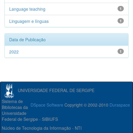
Language teaching
1
Linguagem e línguas
1
Data de Publicação
2022
1
UNIVERSIDADE FEDERAL DE SERGIPE
Sistema de
DSpace Software
Copyright © 2002-2010
Duraspace
Bibliotecas da
Universidade
Federal de Sergipe - SIBIUFS
Núcleo de Tecnologia da Informação - NTI